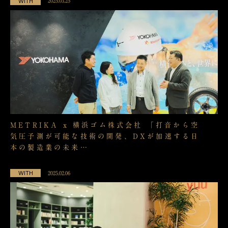
WITH
2025.03.25
METRIKA x 横浜ゴム株式会社 「打音から空
気圧予測が可能な技術の開発、DXが加速する日
本の製造業の未来…
WITH
2025.02.06