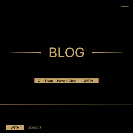
BLOG
Our Team
Have a Chat
WITH
WITH
2026.03.12