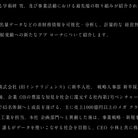
学術研 究、及び事業活動における最先端の取り組みが紹介さ
G排出量データなどの非財務情報を可視化・分析し、計量的な 経営
、気候変動への新たなアプ ローチについて紹介します。
株式会社 (旧インテリジェンス) に新卒入社。 戦略人事部 新
の後、企業 OBの豊富な知見を社会に還元する社内第1号ベンチャー
間で45名体制へと成長を遂げる。主に売上1000億円以上のメガ
 / 重工業を担当。本社 企画部門へと異動した後は、事業戦略・新規
 誰もがデータを使いこなせる社会を目指し、CEO 小林と共に株