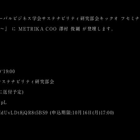
゙ローバルビジネス学会サステナビリティ研究部会キックオ フセミ
 に METRIKA COO 澤村 俊剛 が登壇します。
~19:00
会サステナビリティ研究部会
7に送付予定)
FpL
/MdUvLDt8jQR8t5BS9
(申込期限:10月16日(月)17:00)