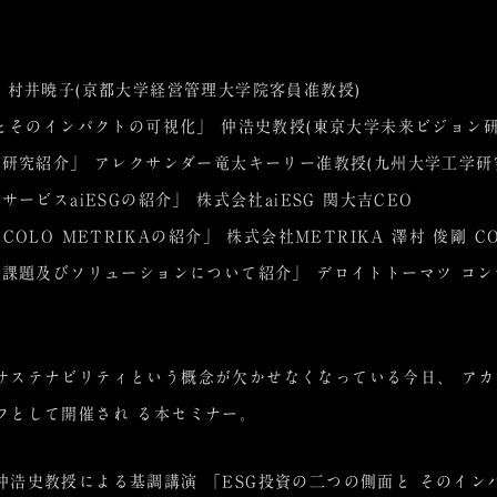
介 村井暁子(京都大学経営管理大学院客員准教授)
とそのインパクトの可視化」 仲浩史教授(東京大学未来ビジョン
る研究紹介」 アレクサンダー竜太キーリー准教授(九州大学工学研
ービスaiESGの紹介」 株式会社aiESG 関大吉CEO
ECOLO METRIKA
の紹介」 株式会社
METRIKA
澤村 俊剛
C
課題及びソリューションについて紹介」 デロイトトーマツ コン
ステナビリティという概念が欠かせなくなっている今日、 アカテ
フとして開催され る本セミナー。
の仲浩史教授による基調講演 「ESG投資の二つの側面と そのイン