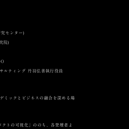
研究センター)
究院)
OO
サルティング 丹羽弘善執行役員
゙ミックとビジネスの融合を深める場
パクトの可視化」ののち、各登壇者よ