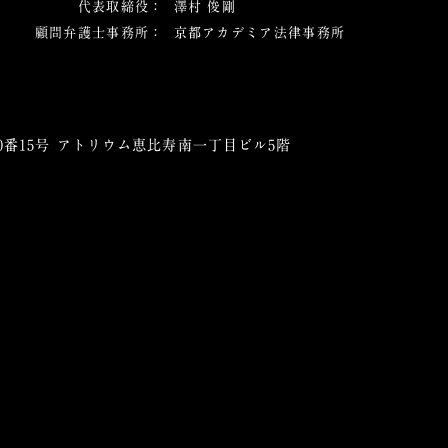
代表取締役
：
澤村 俊剛
顧問弁護士事務所
：
京都アカデミア法律事務所
20番15号 アトリウム恵比寿南一丁目ビル5階