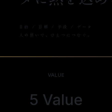
目的 / 目標 / 手段 / データ
人の想いで、ひとつにつむぐ。
VALUE
5 Value