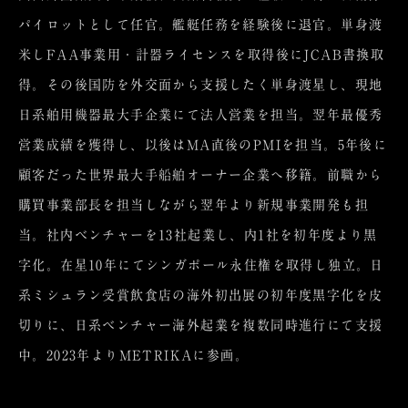
パイロットとして任官。艦艇任務を経験後に退官。単身渡
米しFAA事業用・計器ライセンスを取得後にJCAB書換取
得。その後国防を外交面から支援したく単身渡星し、現地
日系舶用機器最大手企業にて法人営業を担当。翌年最優秀
営業成績を獲得し、以後はMA直後のPMIを担当。5年後に
顧客だった世界最大手船舶オーナー企業へ移籍。前職から
購買事業部長を担当しながら翌年より新規事業開発も担
当。社内ベンチャーを13社起業し、内1社を初年度より黒
字化。在星10年にてシンガポール永住権を取得し独立。日
系ミシュラン受賞飲食店の海外初出展の初年度黒字化を皮
切りに、日系ベンチャー海外起業を複数同時進行にて支援
中。2023年よりMETRIKAに参画。