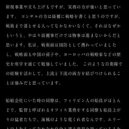
新規事業や立ち上げもですが、実務の方が強いと思ってい
ます。 コンサルの方は綺麗に戦略を書くと思うのですが、
戦術まで落とせる人ってなかなかいなくて。それはなぜか
というと、やはり綺麗事だけでは物事は進まないからだと
思います。私は、戦術面は国防として携わっていました
し、戦略面も中国の孫子や、ヨーロッパの戦略家などの歴
史を座学を通じて勉強していました。 このような自衛隊で
の経験を活かして、上流と下流の両方を結びつけられるこ
とは強みだと思っています。
船舶会社にいた時の同僚は、フィリピン人の船員がほとん
どで、監督と呼ばれるオフィス業務をする同僚も船員上が
りの猛者たちで、海賊のような荒くれ者なんです。エリー
トの人たちってなかなか自分と違う意見を持っている人た