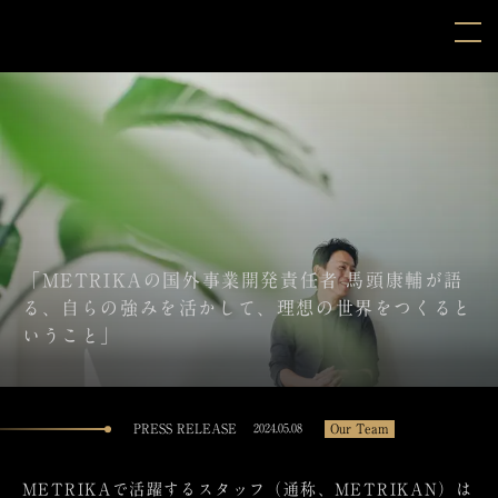
「METRIKAの国外事業開発責任者 馬頭康輔が語
る、自らの強みを活かして、理想の世界をつくると
いうこと」
PRESS RELEASE
Our Team
2024.05.08
METRIKAで活躍するスタッフ（通称、METRIKAN）は