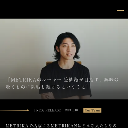
「METRIKAのルーキー 笠柳翔が目指す、興味の
赴くものに挑戦し続けるということ」
PRESS RELEASE
Our Team
2023.10.10
METRIKAで活躍するMETRIKANはどんな人たちなの