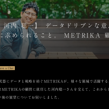
alk：河内 聡一】 データドリブン
求められること。 METRIKA 
ave a Chat
武器にデータと戦略を紡ぐMETRIKAが、様々な領域で活躍す
」今回はMETRIKAの顧問に就任した河内聡一さんを交えて、これか
今後の展望についてお伺いしました。