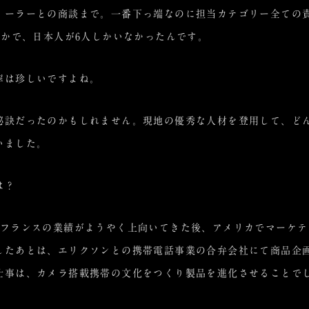
ィーラーとの商談まで。一番下っ端なのに担当カテゴリー全ての
なかで、日本人が6人しかいなかったんです。
率は珍しいですよね。
秘訣だったのかもしれません。現地の優秀な人材を登用して、ど
いました。
は？
てフランスの業績がようやく上向いてきた後、アメリカでマーケテ
したあとは、エリクソンとの携帯電話事業の合弁会社にて商品企
仕事は、カメラ搭載携帯の文化をつくり製品を進化させることで