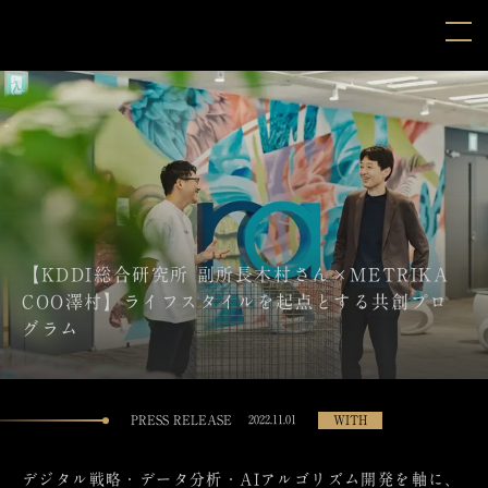
【KDDI総合研究所 副所長木村さん×METRIKA
COO澤村】ライフスタイルを起点とする共創プロ
グラム
PRESS RELEASE
WITH
2022.11.01
デジタル戦略・データ分析・AIアルゴリズム開発を軸に、