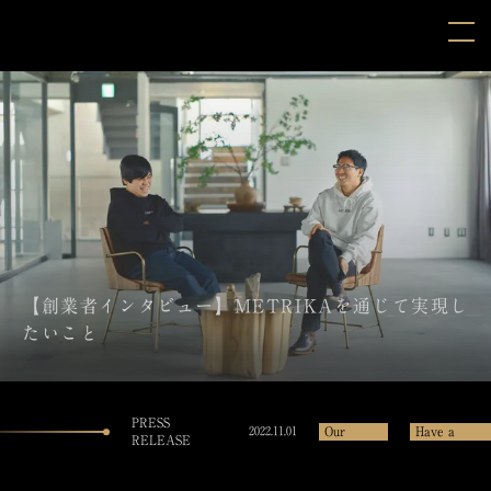
【創業者インタビュー】METRIKAを通じて実現し
たいこと
PRESS
Our
Have a
2022.11.01
RELEASE
Team
Chat